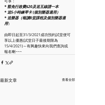
可享：
* 豁免行政費$20及送五線譜一本
* 送5小時練琴卡 (個別樂器適用）
* 送樂器（報讀8堂課程及個別樂器適
用
）
由即日起至31/3/2021成功預約試堂便可
享以上優惠(試堂日子最後期限為
15/4/2021)～有興趣快來向我們查詢或
報名喇~~~
最新文章
查看全部